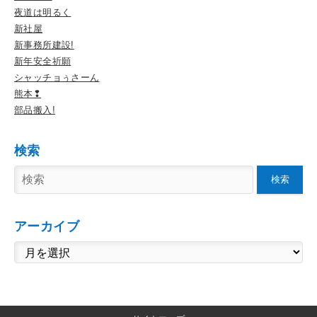
夜道は明るく
新社屋
新事務所建設!
新年安全祈願
シャッチョぅさーん
熊本❢
部品搬入!
検索
検索
アーカイブ
ア
ー
カ
イ
ブ